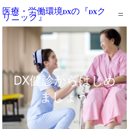
内
医療・労働環境DXの『DXク
容
リニック』
を
ス
キ
ッ
プ
DX健診からはじめ
ましょう