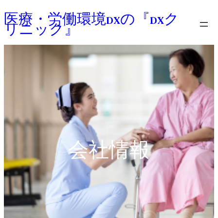
内
医療・労働環境DXの『DXク
容
リニック』
を
ス
キ
ッ
プ
会社情報